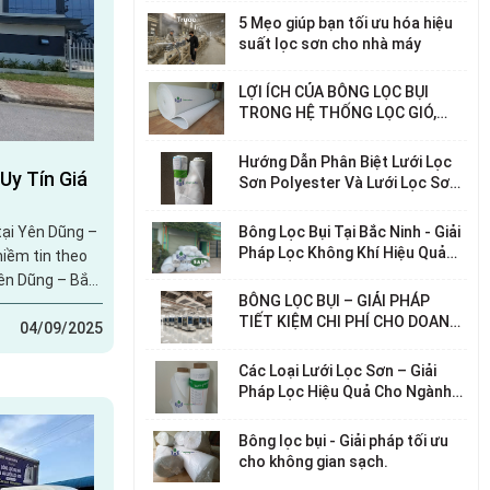
5 Mẹo giúp bạn tối ưu hóa hiệu
suất lọc sơn cho nhà máy
LỢI ÍCH CỦA BÔNG LỌC BỤI
TRONG HỆ THỐNG LỌC GIÓ,
LỌC KHÍ
Hướng Dẫn Phân Biệt Lưới Lọc
Uy Tín Giá
Sơn Polyester Và Lưới Lọc Sơn
Nylon – Chọn Loại Nào Phù Hợp
Với Nhu Cầu Của Bạn?
Bông Lọc Bụi Tại Bắc Ninh - Giải
tại Yên Dũng –
Pháp Lọc Không Khí Hiệu Quả
niềm tin theo
Cho Nhà Máy, Xí Nghiệp
BÔNG LỌC BỤI – GIẢI PHÁP
iếc xe tải của
TIẾT KIỆM CHI PHÍ CHO DOANH
bánh đến Yên
04/09/2025
NGHIỆP
 bông lọc bụi
Các Loại Lưới Lọc Sơn – Giải
ành sản xuất
Pháp Lọc Hiệu Quả Cho Ngành
ỉ là một đơn
Công Nghiệp Sơn
Bông lọc bụi - Giải pháp tối ưu
cho không gian sạch.