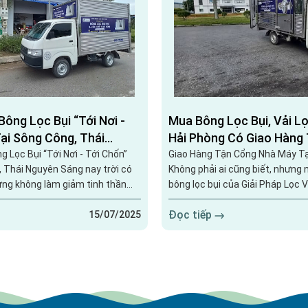
ông Lọc Bụi “Tới Nơi -
Mua Bông Lọc Bụi, Vải Lọ
Tại Sông Công, Thái
Hải Phòng Có Giao Hàng 
Không.
 Lọc Bụi “Tới Nơi - Tới Chốn”
Giao Hàng Tận Cổng Nhà Máy Tạ
, Thái Nguyên Sáng nay trời có
Không phải ai cũng biết, nhưng
ưng không làm giảm tinh thần
bông lọc bụi của Giải Pháp Lọc 
đội xe Giải Pháp Lọc Việt Nam.
âm thầm “rong ruổi” khắp các k
Đọc tiếp
Sông Công, tỉnh Thái Nguyên,
miền Bắc, và mới đây nhất – ch
15/07/2025
 biển 99C quen thuộc của chúng
chúng tôi đã cập bến an toàn t
 đúng hẹn để giao những cuộn
sản xuất lớn ở Hải Phòng. Trong ảnh là chiếc
hất lượng cao đến tận cửa
xe giao hàng chính chủ của công
ch hàng. 📸 Hình ảnh không nói dối:...
trước cổng nhà máy –...