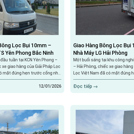
Bông Lọc Bụi 10mm –
Giao Hàng Bông Lọc Bụi
S Yên Phong Bắc Ninh
Nhà Máy LG Hải Phòng
 đầu tuần tại KCN Yên Phong –
Một buổi sáng tại khu công ngh
c xe giao hàng của Giải Pháp Lọc
– Hải Phòng, chiếc xe giao hàng
ó mặt đúng hẹn trước cổng nhà
Lọc Việt Nam đã có mặt đúng h
n giao lô bông lọc bụi 10mm
nhà máy LG để bàn giao lô bông
Đọc tiếp
ng lọc khí trong khu vực sản
phục vụ hệ thống lọc khí trong 
12/01/2026
g gọn gàng, đúng vị trí, đúng thời
xuất. Với các nhà máy quy mô lớn
hững gì diễn ra ngay từ phút đầu
đều cần chính xác – và chúng tô
đó. Xe bông lọc...