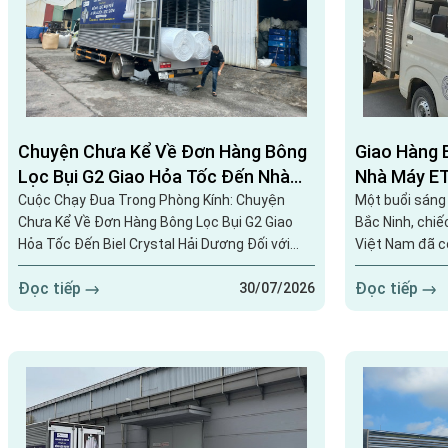
Chuyện Chưa Kể Về Đơn Hàng Bông
Giao Hàng 
Lọc Bụi G2 Giao Hỏa Tốc Đến Nhà
Nhà Máy ET
Máy Biel Crystal Tại Hải Dương
Cuộc Chạy Đua Trong Phòng Kính: Chuyện
Một buổi sáng
Chưa Kể Về Đơn Hàng Bông Lọc Bụi G2 Giao
Bắc Ninh, chiế
Hỏa Tốc Đến Biel Crystal Hải Dương Đối với
Việt Nam đã c
các nhà máy sản xuất linh kiện quy mô lớn như
máy ETS để bà
Đọc tiếp
Đọc tiếp
Biel Crystal Hải Dương, hệ thống lọc khí AHU
phục vụ hệ thố
30/07/2026
gặp sự cố nghẹt bông lọc thô giống như một
xuất. Giao hàn
áp lực cực đại cho phòng cơ điện. Một khi
điểm – đó là n
dòng khí bị nghẹt, cảm biến áp suất báo động
tiên. ...
đỏ, toàn bộ dây chuyền...