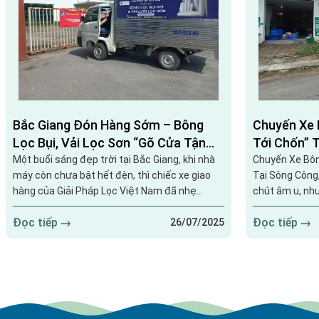
Bắc Giang Đón Hàng Sớm – Bông
Chuyến Xe B
Lọc Bụi, Vải Lọc Sơn “Gõ Cửa Tận
Tới Chốn” 
Cổng”
Nguyên
Một buổi sáng đẹp trời tại Bắc Giang, khi nhà
Chuyến Xe Bông
máy còn chưa bật hết đèn, thì chiếc xe giao
Tại Sông Công
hàng của Giải Pháp Lọc Việt Nam đã nhẹ
chút âm u, nh
nhàng “lăn bánh” tới trước cổng với đầy đủ
giao hàng của 
Đọc tiếp
Đọc tiếp
hàng hóa: bông lọc bụi cuộn lớn và vải lọc sơn
Tại thành phố 
26/07/2025
đúng chuẩn kỹ thuật. Hình ảnh giao hàng thực
chiếc xe mang
tế luôn là minh chứng rõ ràng nhất – không
tôi đã có mặt
cần nói nhiều, chỉ cần nhìn xe, nhìn hàng là
bông lọc bụi c
khách hàng đã...
khá