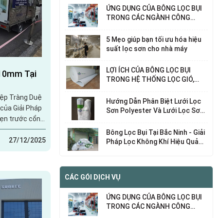
ỨNG DỤNG CỦA BÔNG LỌC BỤI
TRONG CÁC NGÀNH CÔNG
NGHIỆP KHÁC NHAU
5 Mẹo giúp bạn tối ưu hóa hiệu
suất lọc sơn cho nhà máy
LỢI ÍCH CỦA BÔNG LỌC BỤI
 10mm Tại
TRONG HỆ THỐNG LỌC GIÓ,
LỌC KHÍ
iệp Tràng Duệ
Hướng Dẫn Phân Biệt Lưới Lọc
 của Giải Pháp
Sơn Polyester Và Lưới Lọc Sơn
ẹn trước cổng
Nylon – Chọn Loại Nào Phù Hợp
Với Nhu Cầu Của Bạn?
 lọc bụi 10mm
Bông Lọc Bụi Tại Bắc Ninh - Giải
khu vực sản
27/12/2025
Pháp Lọc Không Khí Hiệu Quả
Cho Nhà Máy, Xí Nghiệp
, mọi chi tiết
i hiểu rõ điều
CÁC GÓI DỊCH VỤ
ỨNG DỤNG CỦA BÔNG LỌC BỤI
TRONG CÁC NGÀNH CÔNG
NGHIỆP KHÁC NHAU