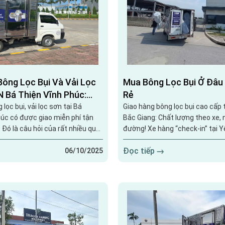
Bông Lọc Bụi Và Vải Lọc
Mua Bông Lọc Bụi Ở Đâu 
N Bá Thiện Vĩnh Phúc:
Rẻ
ái, Chắc Chất Lượng!
lọc bụi, vải lọc sơn tại Bá
Giao hàng bông lọc bụi cao cấp 
húc có được giao miễn phí tận
Bắc Giang: Chất lượng theo xe, 
 Đó là câu hỏi của rất nhiều quý
đường! Xe hàng “check-in” tại Yên Dũng – Bắc
 KCN Bá Thiện - Vĩnh Phúc nói
Giang Một buổi sáng đẹp trời, ch
Đọc tiếp
 miền bắc nói chung. Và đây là
Giải Pháp Lọc Việt Nam đã lăn 
06/10/2025
 Giải Pháp Lọc Việt Nam. Xe
Dũng – Bắc Giang để bàn giao lô
 Lọc Việt Nam “check-in” tại Bá
G2, G3 cho khách hàng trong ng
Phúc Một sáng cuối tuần đầy
cơ khí – sơn tĩnh điện.Không ch
ao hàng...
hàng, đây còn...