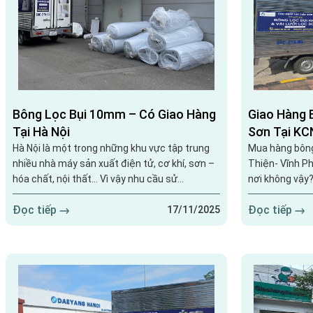
Bông Lọc Bụi 10mm – Có Giao Hàng
Giao Hàng 
Tại Hà Nội
Sơn Tại KC
Vững Tay L
Hà Nội là một trong những khu vực tập trung
Mua hàng bông 
nhiều nhà máy sản xuất điện tử, cơ khí, sơn –
Thiện- Vĩnh P
hóa chất, nội thất… Vì vậy nhu cầu sử
nơi không vậy?
dụng bông lọc bụi 10mm luôn ở mức cao, đặc
khách hàng tại
Đọc tiếp
Đọc tiếp
biệt trong các hệ thống lọc gió cấp – hồi trong
riêng, khu vực
17/11/2025
phòng sơn, buồng pha màu, phòng sạch và
câu trả lời của
xưởng sản xuất khép kín. Chính vì thế, mỗi
hàng Giải Pháp
chuyến giao hàng đến Hà Nội không chỉ đơn
Thiện – Vĩnh 
thuần là vận chuyển...
nắng, đội xe gi