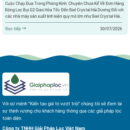
Cuộc Chạy Đua Trong Phòng Kính: Chuyện Chưa Kể Về Đơn Hàng
Bông Lọc Bụi G2 Giao Hỏa Tốc Đến Biel Crystal Hải Dương Đối với
các nhà máy sản xuất linh kiện quy mô lớn như Biel Crystal Hải
Dương, hệ thống lọc khí AHU gặp sự cố nghẹt bông lọc thô giống
Đọc tiếp
30/07/2026
như một áp lực cực đại cho phòng cơ điện. Một khi dòng khí bị
nghẹt, cảm biến áp suất báo động đỏ, toàn bộ dây chuyền...
Với sứ mệnh "Kiến tạo giá trị vượt trội" chúng tôi sẽ đem lại
sự thịnh vượng cho khách hàng thông qua các giải pháp lọc
toàn diện.
Công ty TNHH Giải Pháp Lọc Việt Nam