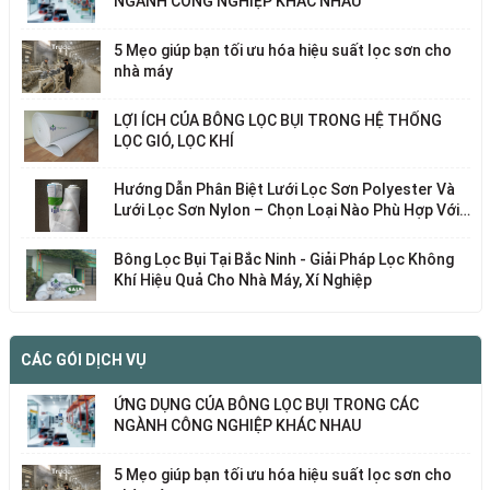
NGÀNH CÔNG NGHIỆP KHÁC NHAU
5 Mẹo giúp bạn tối ưu hóa hiệu suất lọc sơn cho
nhà máy
LỢI ÍCH CỦA BÔNG LỌC BỤI TRONG HỆ THỐNG
LỌC GIÓ, LỌC KHÍ
Hướng Dẫn Phân Biệt Lưới Lọc Sơn Polyester Và
Lưới Lọc Sơn Nylon – Chọn Loại Nào Phù Hợp Với
Nhu Cầu Của Bạn?
Bông Lọc Bụi Tại Bắc Ninh - Giải Pháp Lọc Không
Khí Hiệu Quả Cho Nhà Máy, Xí Nghiệp
CÁC GÓI DỊCH VỤ
ỨNG DỤNG CỦA BÔNG LỌC BỤI TRONG CÁC
NGÀNH CÔNG NGHIỆP KHÁC NHAU
5 Mẹo giúp bạn tối ưu hóa hiệu suất lọc sơn cho