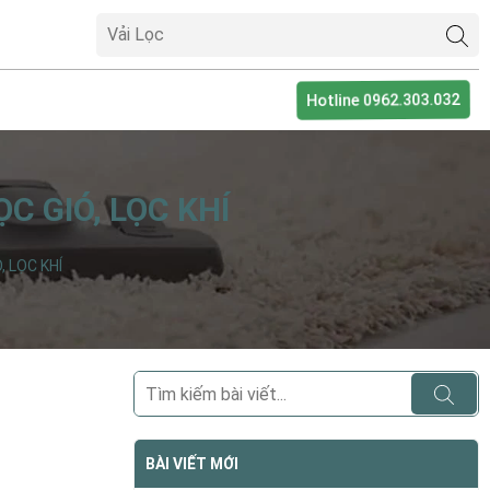
Hotline 0962.303.032
C GIÓ, LỌC KHÍ
, LỌC KHÍ
BÀI VIẾT MỚI