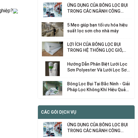
ỨNG DỤNG CỦA BÔNG LỌC BỤI
nghiệp?
TRONG CÁC NGÀNH CÔNG
NGHIỆP KHÁC NHAU
5 Mẹo giúp bạn tối ưu hóa hiệu
suất lọc sơn cho nhà máy
LỢI ÍCH CỦA BÔNG LỌC BỤI
TRONG HỆ THỐNG LỌC GIÓ,
LỌC KHÍ
Hướng Dẫn Phân Biệt Lưới Lọc
Sơn Polyester Và Lưới Lọc Sơn
Nylon – Chọn Loại Nào Phù Hợp
Với Nhu Cầu Của Bạn?
Bông Lọc Bụi Tại Bắc Ninh - Giải
Pháp Lọc Không Khí Hiệu Quả
Cho Nhà Máy, Xí Nghiệp
CÁC GÓI DỊCH VỤ
ỨNG DỤNG CỦA BÔNG LỌC BỤI
TRONG CÁC NGÀNH CÔNG
NGHIỆP KHÁC NHAU