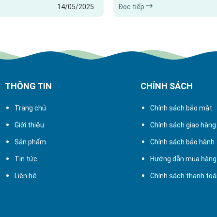
14/05/2025
Đọc tiếp
cũng biết cách tối ưu hóa hiệu
máy và xí nghiệp? 5 lợi ích nổi 
loại màng lọc này để đạt được
không thể bỏ qua: Loại bỏ bụi bẩ
hất. Dưới đây là 5 mẹo hữu ích
Giúp không khí trong lành, sạch s
hiện hiệu suất của hệ thống sơn
môi trường làm việc trong nhà 
thiết bị: Giảm thiểu tình...
THÔNG TIN
CHÍNH SÁCH
Trang chủ
Chính sách bảo mật
Giới thiệu
Chính sách giao hàng
Sản phẩm
Chính sách bảo hành
Tin tức
Hướng dẫn mua hàng
Liên hệ
Chính sách thanh to