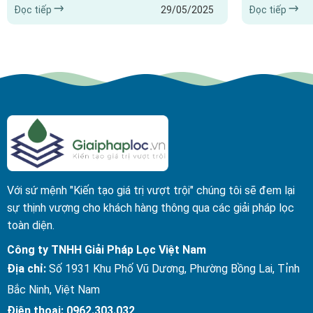
Đọc tiếp
29/05/2025
Đọc tiếp
nhiều ngành công nghiệp hiện đại. Dưới đây là
không phải ai 
những ứng dụng nổi bật của bông lọc bụi: 1.
suất của các 
Ngành sản xuất thực phẩm và đồ uống: Lọc
hiệu quả cao n
khí: Đảm bảo không khí sạch trong quá trình
giúp bạn cải t
sản xuất, tránh ô nhiễm sản phẩm. Lọc nước:
lọc...
Đảm bảo nguồn...
Với sứ mệnh "Kiến tạo giá trị vượt trội" chúng tôi sẽ đem lại
sự thịnh vượng cho khách hàng thông qua các giải pháp lọc
toàn diện.
Công ty TNHH Giải Pháp Lọc Việt Nam
Địa chỉ:
Số 1931 Khu Phố Vũ Dương, Phường Bồng Lai, Tỉnh
Bắc Ninh, Việt Nam
Điện thoại:
0962.303.032