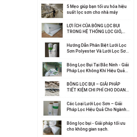
5 Mẹo giúp bạn tối ưu hóa hiệu
suất lọc sơn cho nhà máy
LỢI ÍCH CỦA BÔNG LỌC BỤI
TRONG HỆ THỐNG LỌC GIÓ,
LỌC KHÍ
Hướng Dẫn Phân Biệt Lưới Lọc
Sơn Polyester Và Lưới Lọc Sơn
Nylon – Chọn Loại Nào Phù Hợp
Với Nhu Cầu Của Bạn?
Bông Lọc Bụi Tại Bắc Ninh - Giải
Pháp Lọc Không Khí Hiệu Quả
Cho Nhà Máy, Xí Nghiệp
BÔNG LỌC BỤI – GIẢI PHÁP
TIẾT KIỆM CHI PHÍ CHO DOANH
NGHIỆP
Các Loại Lưới Lọc Sơn – Giải
Pháp Lọc Hiệu Quả Cho Ngành
Công Nghiệp Sơn
Bông lọc bụi - Giải pháp tối ưu
cho không gian sạch.