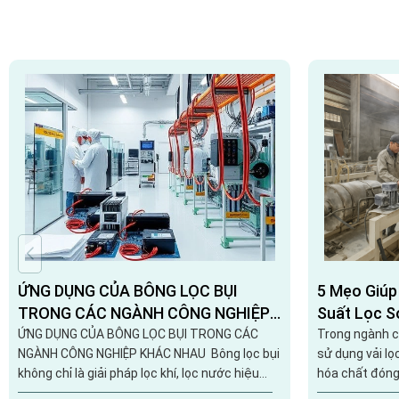
ỨNG DỤNG CỦA BÔNG LỌC BỤI
5 Mẹo Giúp
TRONG CÁC NGÀNH CÔNG NGHIỆP
Suất Lọc S
KHÁC NHAU
ỨNG DỤNG CỦA BÔNG LỌC BỤI TRONG CÁC
Trong ngành c
NGÀNH CÔNG NGHIỆP KHÁC NHAU Bông lọc bụi
sử dụng vải lọ
không chỉ là giải pháp lọc khí, lọc nước hiệu
hóa chất đóng 
quả mà còn đóng vai trò quan trọng trong
đảm bảo chất 