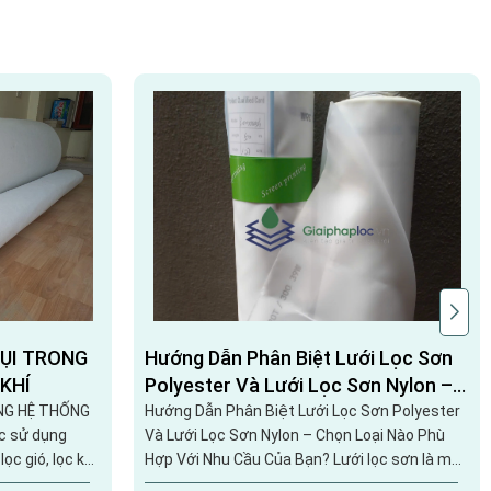
BỤI TRONG
Hướng Dẫn Phân Biệt Lưới Lọc Sơn
 KHÍ
Polyester Và Lưới Lọc Sơn Nylon –
Chọn Loại Nào Phù Hợp Với Nhu Cầu
ONG HỆ THỐNG
Hướng Dẫn Phân Biệt Lưới Lọc Sơn Polyester
ệc sử dụng
Và Lưới Lọc Sơn Nylon – Chọn Loại Nào Phù
Của Bạn?
ọc gió, lọc khí
Hợp Với Nhu Cầu Của Bạn? Lưới lọc sơn là một
rội cho nhà
trong những sản phẩm không thể thiếu trong