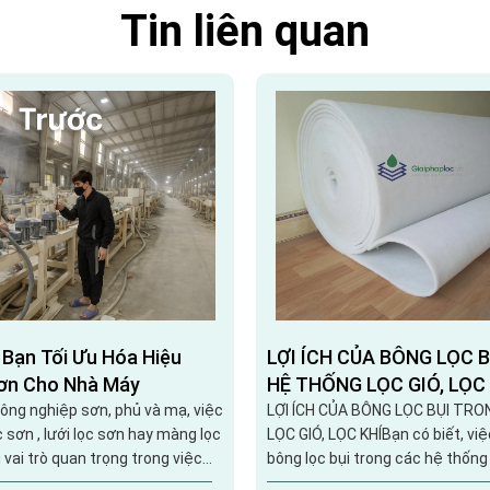
Tin liên quan
 Bạn Tối Ưu Hóa Hiệu
LỢI ÍCH CỦA BÔNG LỌC 
ơn Cho Nhà Máy
HỆ THỐNG LỌC GIÓ, LỌC
ông nghiệp sơn, phủ và mạ, việc
LỢI ÍCH CỦA BÔNG LỌC BỤI TR
c sơn , lưới lọc sơn hay màng lọc
LỌC GIÓ, LỌC KHÍBạn có biết, vi
vai trò quan trọng trong việc
bông lọc bụi trong các hệ thống l
lượng sản phẩm. Tuy nhiên,
mang lại rất nhiều lợi ích vượt t