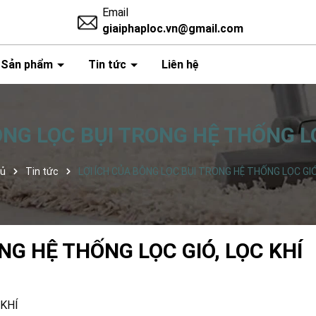
Email
giaiphaploc.vn@gmail.com
Sản phẩm
Tin tức
Liên hệ
ÔNG LỌC BỤI TRONG HỆ THỐNG LỌ
hủ
Tin tức
LỢI ÍCH CỦA BÔNG LỌC BỤI TRONG HỆ THỐNG LỌC GIÓ
NG HỆ THỐNG LỌC GIÓ, LỌC KHÍ
 KHÍ