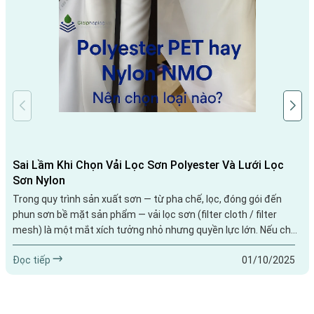
Sai Lầm Khi Chọn Vải Lọc Sơn Polyester Và Lưới Lọc
Sơn Nylon
Trong quy trình sản xuất sơn — từ pha chế, lọc, đóng gói đến
phun sơn bề mặt sản phẩm — vải lọc sơn (filter cloth / filter
mesh) là một mắt xích tưởng nhỏ nhưng quyền lực lớn. Nếu chọn
đúng, nó giúp loại bỏ cặn bẩn, bong tróc, tạp chất, đảm bảo lớp
Đọc tiếp
01/10/2025
sơn mịn, đồng đều và không lỗi. Nếu chọn sai — sử dụng vải lọc
chất lượng kém, sai loại (ví dụ polyester khi nên...