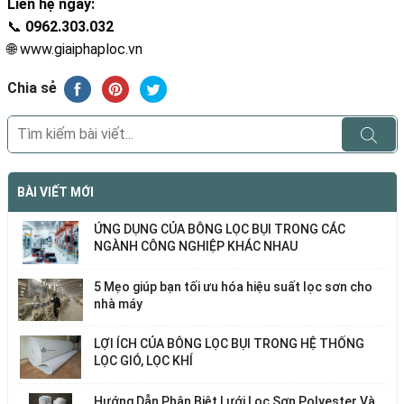
Liên hệ ngay:
📞
0962.303.032
🌐
www.giaiphaploc.vn
Chia sẻ
BÀI VIẾT MỚI
ỨNG DỤNG CỦA BÔNG LỌC BỤI TRONG CÁC
NGÀNH CÔNG NGHIỆP KHÁC NHAU
5 Mẹo giúp bạn tối ưu hóa hiệu suất lọc sơn cho
nhà máy
LỢI ÍCH CỦA BÔNG LỌC BỤI TRONG HỆ THỐNG
LỌC GIÓ, LỌC KHÍ
Hướng Dẫn Phân Biệt Lưới Lọc Sơn Polyester Và