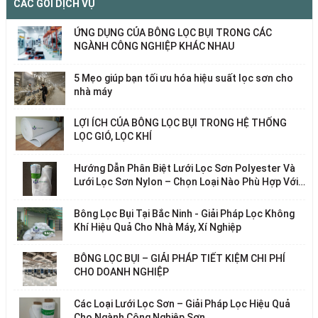
CÁC GÓI DỊCH VỤ
ỨNG DỤNG CỦA BÔNG LỌC BỤI TRONG CÁC
NGÀNH CÔNG NGHIỆP KHÁC NHAU
5 Mẹo giúp bạn tối ưu hóa hiệu suất lọc sơn cho
nhà máy
LỢI ÍCH CỦA BÔNG LỌC BỤI TRONG HỆ THỐNG
LỌC GIÓ, LỌC KHÍ
Hướng Dẫn Phân Biệt Lưới Lọc Sơn Polyester Và
Lưới Lọc Sơn Nylon – Chọn Loại Nào Phù Hợp Với
Nhu Cầu Của Bạn?
Bông Lọc Bụi Tại Bắc Ninh - Giải Pháp Lọc Không
Khí Hiệu Quả Cho Nhà Máy, Xí Nghiệp
BÔNG LỌC BỤI – GIẢI PHÁP TIẾT KIỆM CHI PHÍ
CHO DOANH NGHIỆP
Các Loại Lưới Lọc Sơn – Giải Pháp Lọc Hiệu Quả
Cho Ngành Công Nghiệp Sơn