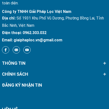
toàn diện.
Dầu hóa chất / môi trường ăn mòn: Vải chuyên dụng chịu
hóa chất, mắt 50–150 micron.
Công ty TNHH Giải Pháp Lọc Việt Nam
Địa chỉ:
Số 1931 Khu Phố Vũ Dương, Phường Bồng Lai, Tỉnh
Mẹo chọn: Chọn vải lọc chống rách, chịu nhiệt và kháng hóa
Bắc Ninh, Việt Nam
chất, mắt lọc phù hợp với loại dầu & tốc độ tuần hoàn.
Điện thoại:
0962.303.032
So sánh nhanh các loại vải lọc
Email:
giaiphaploc.vn@gmail.com
dầu
THÔNG TIN
Độ
Khả
Khả
Kháng
Chất
bền
năng
năng
Ứng
Loại vải
hóa
CHÍNH SÁCH
liệu
cơ
chịu
tái sử
dụng
chất
học
nhiệt
dụng
ĐĂNG KÝ NHẬN TIN
Hệ
tuần
Vải lọc dầu
hoàn
Sợi
tổng hợp
80–
Nhiều
dầu